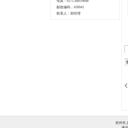
传真：0371-68919698
邮政编码：450041
联系人：郑经理
郑州市上
通