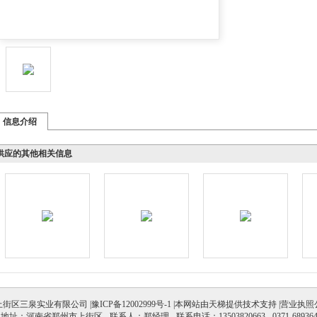
信息介绍
供应的其他相关信息
街区三泉实业有限公司 |
豫ICP备12002999号-1
|本网站由
天梯
提供技术支持
|营业执照
讯地址：河南省郑州市上街区
联系人：郑经理
联系电话：13503820663
0371-68936